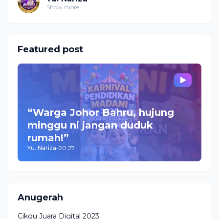
Show more
Featured post
“Warga Johor Bahru, hujung
minggu ni jangan duduk
rumah!”
Yu. Nariza
-
20:27
Anugerah
Cikgu Juara Digital 2023