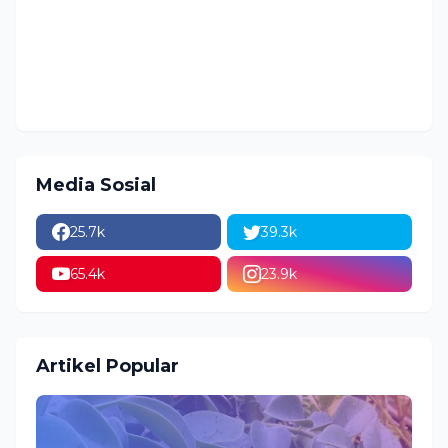
Media Sosial
25.7k
39.3k
65.4k
23.9k
Artikel Popular