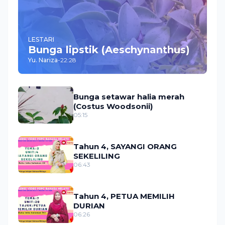
LESTARI
Bunga lipstik (Aeschynanthus)
Yu. Nariza
-
22:28
Bunga setawar halia merah
(Costus Woodsonii)
05:15
Tahun 4, SAYANGI ORANG
SEKELILING
06:43
Tahun 4, PETUA MEMILIH
DURIAN
06:26