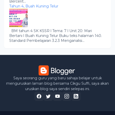
Bercerit...
Tahun 4, Buah Kuning Telur
BM tahun 4 SK KSSR l Tema: 7 l Unit 20: Mari
Bertani l Buah Kuning Telur Buku teks halaman 140.
Standard Pembelajaran 3.2.3 Menganalisi...
Saya seorang guru yang baru sahaja belajar untuk
menguruskan laman blog bersama Cikgu Suffi, saya akan
uruskan blog saya sendiri selepas ini.