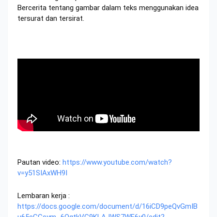
Bercerita tentang gambar dalam teks menggunakan idea
tersurat dan tersirat.
Pautan video:
https://www.youtube.com/watch?
v=y51SIAxWH9I
Lembaran kerja :
https://docs.google.com/document/d/16iCD9peQvGmIB
u65eGGcym_6OqtkVG9KLAJWS7WF6y0/edit?