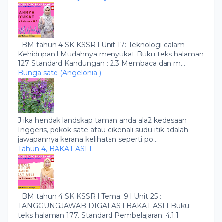
BM tahun 4 SK KSSR l Unit 17: Teknologi dalam
Kehidupan l Mudahnya menyukat Buku teks halaman
127 Standard Kandungan : 2.3 Membaca dan m...
Bunga sate (Angelonia )
J ika hendak landskap taman anda ala2 kedesaan
Inggeris, pokok sate atau dikenali sudu itik adalah
jawapannya kerana kelihatan seperti po...
Tahun 4, BAKAT ASLI
BM tahun 4 SK KSSR l Tema: 9 l Unit 25 :
TANGGUNGJAWAB DIGALAS l BAKAT ASLI Buku
teks halaman 177. Standard Pembelajaran: 4.1.1