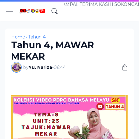
 CIKGUNARIZA.COM...SANTAI TAPI SAMPAI. TERIMA KASIH
Home
Tahun 4
Tahun 4, MAWAR
MEKAR
by
Yu. Nariza
-
06:44