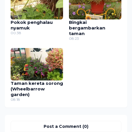
Pokok penghalau
Bingkai
nyamuk
bergambarkan
00:38
taman
08:23
Taman kereta sorong
(Wheelbarrow
garden)
08:18
Post a Comment (0)