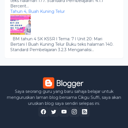
teks halaman 177. Standard Pembelajaran: 4.1.1
Bercerit...
Tahun 4, Buah Kuning Telur
BM tahun 4 SK KSSR l Tema: 7 l Unit 20: Mari
Bertani l Buah Kuning Telur Buku teks halaman 140.
Standard Pembelajaran 3.2.3 Menganalisi...
Saya seorang guru yang baru sahaja belajar untuk
menguruskan laman blog bersama Cikgu Suffi, saya akan
uruskan blog saya sendiri selepas ini.