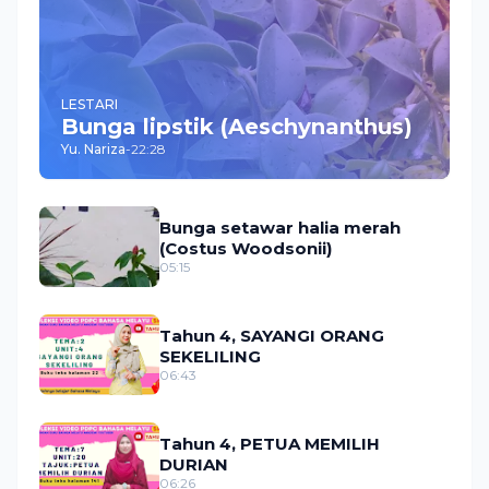
LESTARI
Bunga lipstik (Aeschynanthus)
Yu. Nariza
-
22:28
Bunga setawar halia merah
(Costus Woodsonii)
05:15
Tahun 4, SAYANGI ORANG
SEKELILING
06:43
Tahun 4, PETUA MEMILIH
DURIAN
06:26