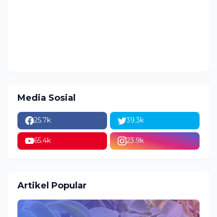
Media Sosial
25.7k
39.3k
65.4k
23.9k
Artikel Popular