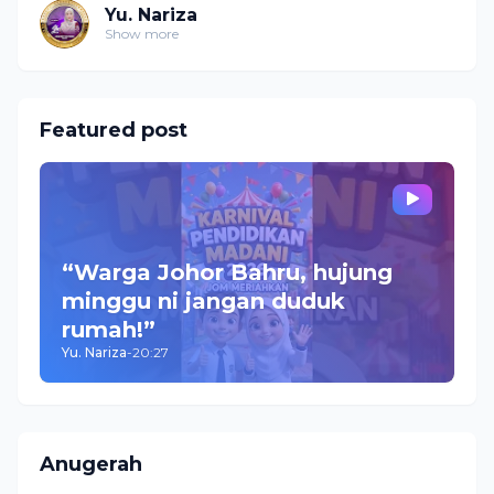
Yu. Nariza
Show more
Featured post
“Warga Johor Bahru, hujung
minggu ni jangan duduk
rumah!”
Yu. Nariza
-
20:27
Anugerah