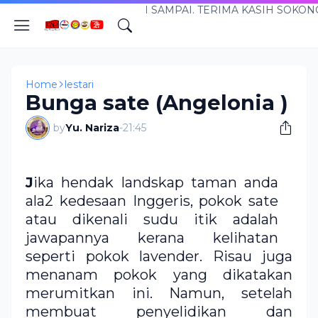
PORTAL CIKGUNARIZA.COM...SANTAI TAPI SAMPAI. TERIMA 
Home
lestari
Bunga sate (Angelonia )
by
Yu. Nariza
-
21:45
J
ika hendak landskap taman anda
ala2 kedesaan Inggeris, pokok sate
atau dikenali sudu itik adalah
jawapannya kerana kelihatan
seperti pokok lavender. Risau juga
menanam pokok yang dikatakan
merumitkan ini. Namun, setelah
membuat penyelidikan dan