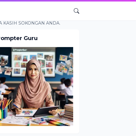
TERIMA KASIH SOKONGAN ANDA.
rompter Guru