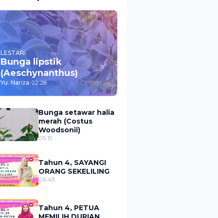
LESTARI
Bunga lipstik
(Aeschynanthus)
Yu. Nariza
-
22:28
Bunga setawar halia
merah (Costus
Woodsonii)
05:15
Tahun 4, SAYANGI
ORANG SEKELILING
06:43
Tahun 4, PETUA
MEMILIH DURIAN