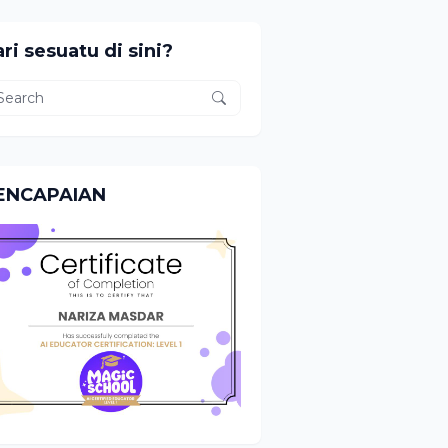
ri sesuatu di sini?
ENCAPAIAN