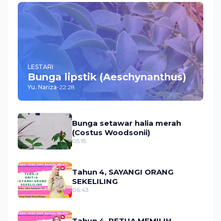
LESTARI
Bunga lipstik (Aeschynanthus)
Yu. Nariza
-
22:28
Bunga setawar halia merah
(Costus Woodsonii)
05:15
Tahun 4, SAYANGI ORANG
SEKELILING
06:43
Tahun 4, PETUA MEMILIH