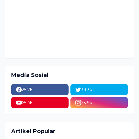
Media Sosial
25.7k
39.3k
65.4k
23.9k
Artikel Popular