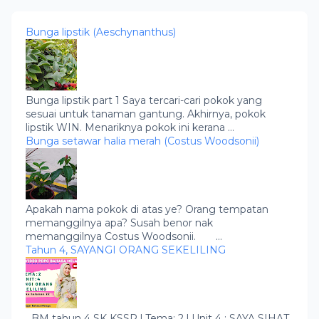
Bunga lipstik (Aeschynanthus)
Bunga lipstik part 1 Saya tercari-cari pokok yang
sesuai untuk tanaman gantung. Akhirnya, pokok
lipstik WIN. Menariknya pokok ini kerana ...
Bunga setawar halia merah (Costus Woodsonii)
Apakah nama pokok di atas ye? Orang tempatan
memanggilnya apa? Susah benor nak
memanggilnya Costus Woodsonii. ...
Tahun 4, SAYANGI ORANG SEKELILING
BM tahun 4 SK KSSR l Tema: 2 l Unit 4 : SAYA SIHAT