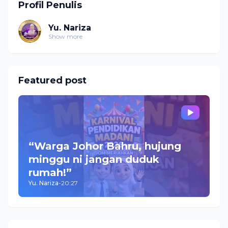
Profil Penulis
Yu. Nariza
Show more
Featured post
“Warga Johor Bahru, hujung
minggu ni jangan duduk
rumah!”
Yu. Nariza
-
20:27