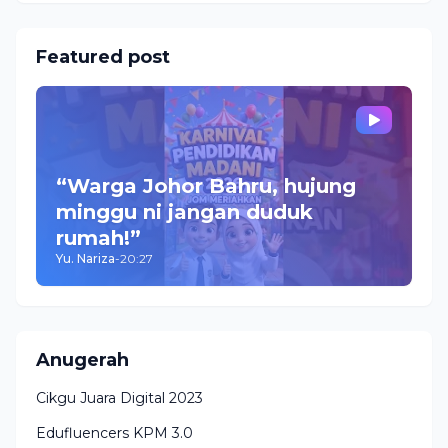
Featured post
“Warga Johor Bahru, hujung
minggu ni jangan duduk
rumah!”
Yu. Nariza
-
20:27
Anugerah
Cikgu Juara Digital 2023
Edufluencers KPM 3.0