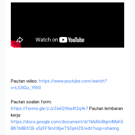
Pautan video:
https://www.youtube.com/watch?
v=LGfiGu_YRr0
Pautan soalan form:
https://forms.gle/zJzZe6QVka4t2q4v7
Pautan lembaran
kerja:
https://docs.google.com/document/d/1klsRnXlqmIMxh5
BK1b8BfCB-x5zFF5mItXjwTSOpHZ0/edit?usp=sharing