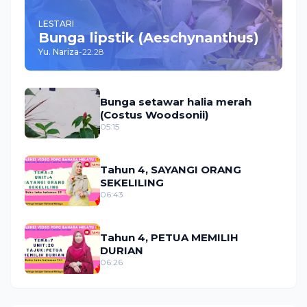
LESTARI
Bunga lipstik (Aeschynanthus)
Yu. Nariza
-
22:28
Bunga setawar halia merah
(Costus Woodsonii)
05:15
Tahun 4, SAYANGI ORANG
SEKELILING
06:43
Tahun 4, PETUA MEMILIH
DURIAN
06:26