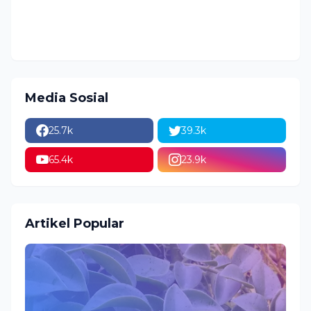
Media Sosial
25.7k
39.3k
65.4k
23.9k
Artikel Popular