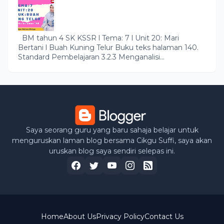
BM tahun 4 SK KSSR l Tema: 7 l Unit 20: Mari
Bertani l Buah Kuning Telur Buku teks halaman 140.
Standard Pembelajaran 3.2.3 Menganalisi...
Saya seorang guru yang baru sahaja belajar untuk
menguruskan laman blog bersama Cikgu Suffi, saya akan
uruskan blog saya sendiri selepas ini.
Home
About Us
Privacy Policy
Contact Us